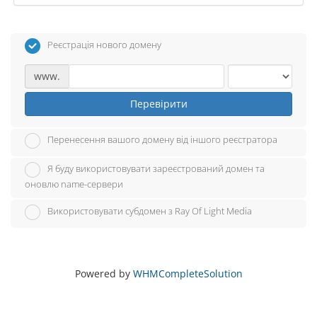
Реєстрація нового домену
www.
Перевірити
Перенесення вашого домену від іншого реєстратора
Я буду використовувати зареєстрований домен та
оновлю name-сервери
Використовувати субдомен з Ray Of Light Media
Powered by
WHMCompleteSolution