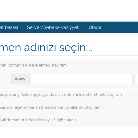
t bazası
Server/Şəbəkə vəziyyəti
Əlaqə
en adınızı seçin...
Yeni domen adı əlavə etmək istəyirəm.
www.
Başqa bir şirkətdə qeydiyyatda olan domeni transfer etmək istəyirəm.
Sadəcə neymserverləri (nameserver) yeniləmək istəyirəm.
Sabdomen istifadə edin Ray Of Light Media