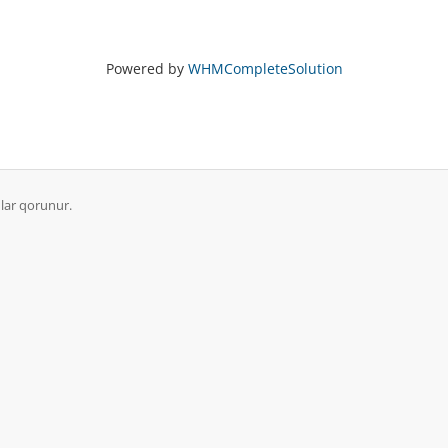
Powered by
WHMCompleteSolution
lar qorunur.