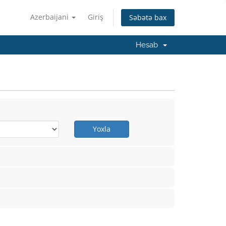
Azerbaijani
Giriş
Səbətə bax
Hesab
Yoxla