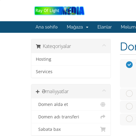
Ana səhifə
Mağaza
Elanlar
Məluma
Dom
Kateqoriyalar
Hosting
Services
Əməliyyatlar
Domen əldə et
Domen adı transferi
Səbətə bax