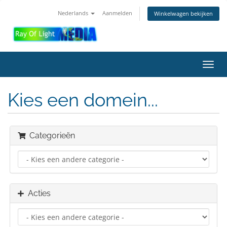
Nederlands
Aanmelden
Winkelwagen bekijken
Navig
in-/u
Kies een domein...
Categorieën
Acties