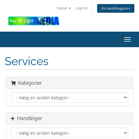
Dansk
Log ind
Vis bestillingskurv
Toggl
navig
Services
Kategorier
Handlinger