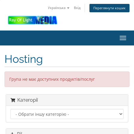
Українська
Вхід
Переглянути кошик
Toggl
navig
Hosting
Група не має доступних продуктів/послуг
Категорії