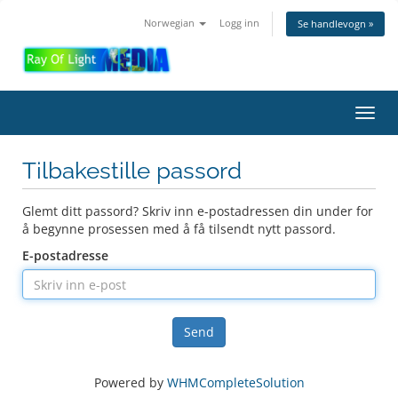
Norwegian
Logg inn
Se handlevogn »
Bytt
navig
Tilbakestille passord
Glemt ditt passord? Skriv inn e-postadressen din under for
å begynne prosessen med å få tilsendt nytt passord.
E-postadresse
Send
Powered by
WHMCompleteSolution