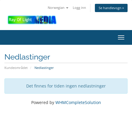
Norwegian
Logg inn
Se handlevogn »
Bytt
navig
Nedlastinger
Kundeområdet
Nedlastinger
Det finnes for tiden ingen nedlastninger
Powered by
WHMCompleteSolution