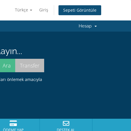
Türkçe
Giriş
Sepeti Görüntüle
Hesap
yın...
ları önlemek amacıyla
ÖDEME YAP
DESTEK AL