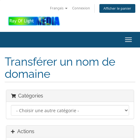
Français
Connexion
Afficher le panier
Bascu
la
navig
Transférer un nom de
domaine
Catégories
Actions