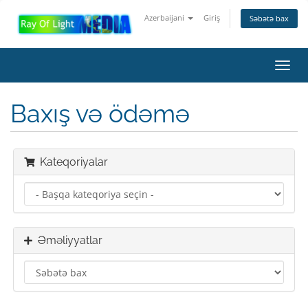
Azerbaijani
Giriş
Səbətə bax
Naviq
keçid
Baxış və ödəmə
Kateqoriyalar
Əməliyyatlar