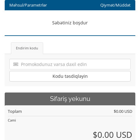
Məhsul/Parametrlər
Qiymət/Müddət
Səbətiniz boşdur
Endirim kodu
Kodu təsdiqləyin
Sifariş yekunu
Toplam
$0.00 USD
Cəmi
$0.00 USD