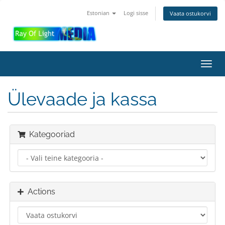
Estonian
Logi sisse
Vaata ostukorvi
Toggl
navig
Ülevaade ja kassa
Kategooriad
Actions