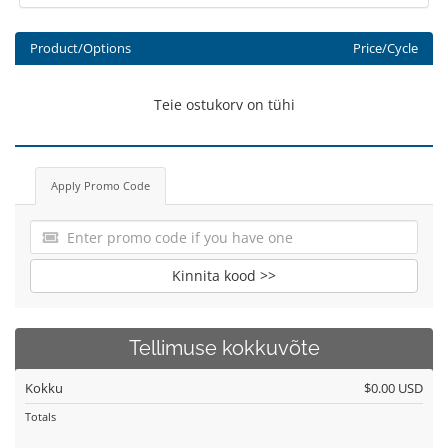
Product/Options
Price/Cycle
Teie ostukorv on tühi
Apply Promo Code
Kinnita kood >>
Tellimuse kokkuvõte
Kokku
$0.00 USD
Totals