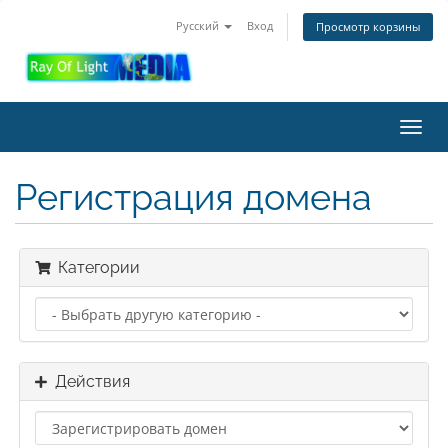
Русский
Вход
Просмотр корзины
Toggl
navig
Регистрация домена
Категории
Действия