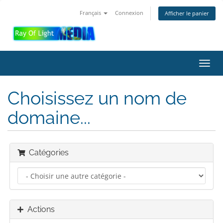
Français
Connexion
Afficher le panier
Bascu
la
navig
Choisissez un nom de
domaine...
Catégories
Actions